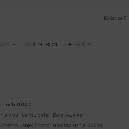
Košarica
TKI
DARILNI BONI
OBLAČILA
30 dneh:
0,00
€
 v beli barvi z detail. Bele vezalke.
: Umetno usnje; Znotraj: umetno usnje; Spodaj: