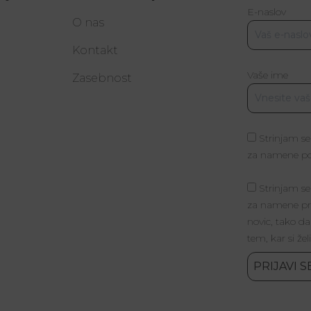
E-naslov
O nas
Kontakt
Vaše ime
a
Zasebnost
Strinjam se
za namene poš
Strinjam se
za namene pri
novic, tako da
tem, kar si žel
PRIJAVI S