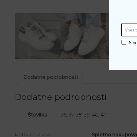
Stri
Dodatne podrobnosti
Dodatne podrobnosti
Številka
36, 37, 38, 39, 40, 41
DAREDA D.O.O.
Spletno nakupova