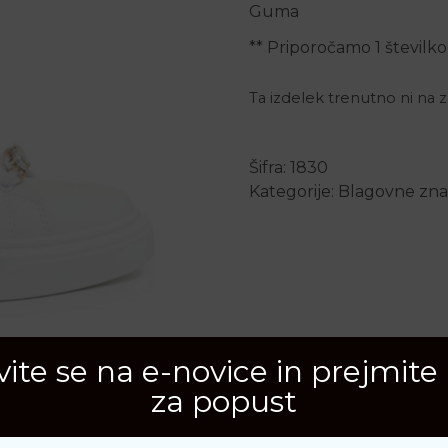
Guma
** Priporočamo 1 številko
Ta izdelek trenutno ni na za
Šifra:
1830
Kategorije:
Blagovne zn
avite se na e-novice in prejmite
za popust