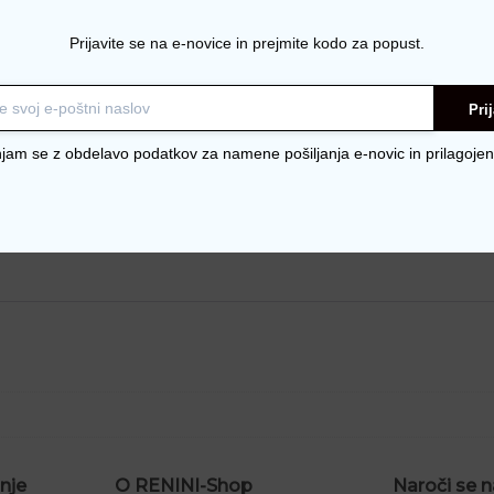
Prijavite se na e-novice in prejmite kodo za popust.
Pri
njam se z obdelavo podatkov za namene pošiljanja e-novic in prilagojen
nje
O RENINI-Shop
Naroči se n