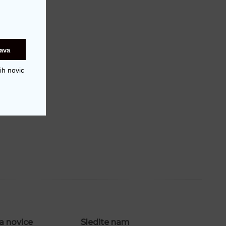
java
ih novic
a novice
Sledite nam