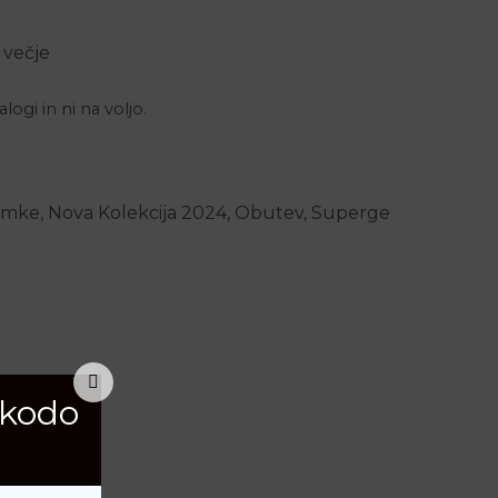
 večje
logi in ni na voljo.
amke
,
Nova Kolekcija 2024
,
Obutev
,
Superge
 kodo