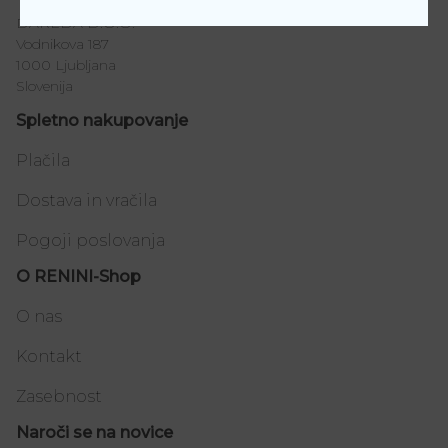
DAREDA D.O.O.
Vodnikova 187
1000 Ljubljana
Slovenija
Spletno nakupovanje
Plačila
Dostava in vračila
Pogoji poslovanja
O RENINI-Shop
O nas
Kontakt
Zasebnost
Naroči se na novice