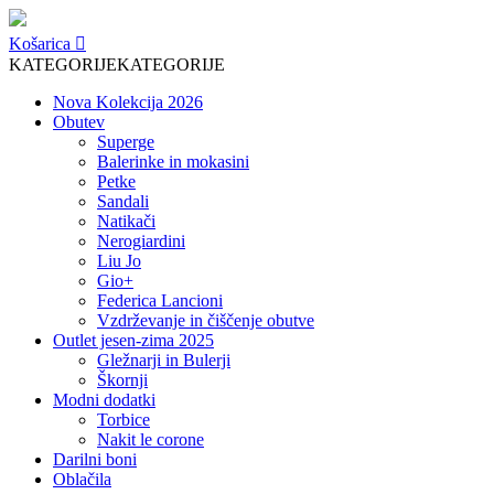
Košarica
KATEGORIJE
KATEGORIJE
Nova Kolekcija 2026
Obutev
Superge
Balerinke in mokasini
Petke
Sandali
Natikači
Nerogiardini
Liu Jo
Gio+
Federica Lancioni
Vzdrževanje in čiščenje obutve
Outlet jesen-zima 2025
Gležnarji in Bulerji
Škornji
Modni dodatki
Torbice
Nakit le corone
Darilni boni
Oblačila