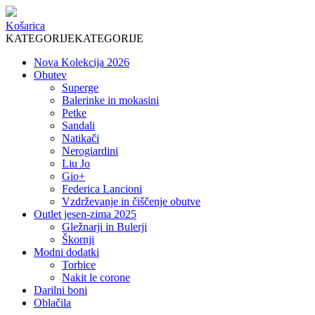
Košarica
KATEGORIJE
KATEGORIJE
Nova Kolekcija 2026
Obutev
Superge
Balerinke in mokasini
Petke
Sandali
Natikači
Nerogiardini
Liu Jo
Gio+
Federica Lancioni
Vzdrževanje in čiščenje obutve
Outlet jesen-zima 2025
Gležnarji in Bulerji
Škornji
Modni dodatki
Torbice
Nakit le corone
Darilni boni
Oblačila