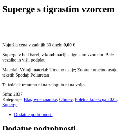
Superge s tigrastim vzorcem
Najnižja cena v zadnjih 30 dneh:
0,00
€
Superge v beli barvi, v kombinaciji s tigrastim vzorcem. Bele
vezalke in višji podplat.
Material: Vrhnji material: Umetno usnje; Znotraj: umetno usnje,
tekstil; Spodaj: Poliuretan
Ta izdelek trenutno ni na zalogi in ni na voljo.
Šifra:
2837
Kategorije:
Blagovne znamke
,
Obutev
,
Poletna kolekcija 2025
,
Superge
Dodatne podrobnosti
Dodatne podrobnosti