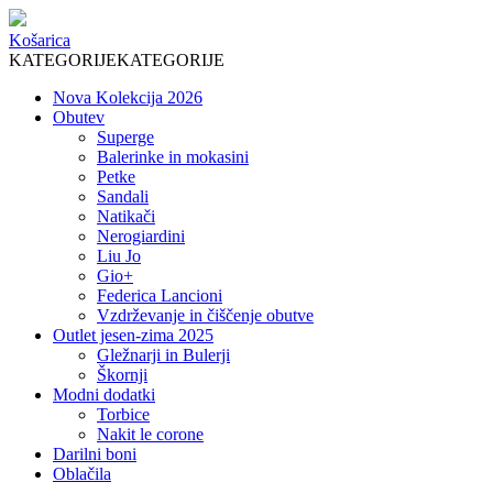
Košarica
KATEGORIJE
KATEGORIJE
Nova Kolekcija 2026
Obutev
Superge
Balerinke in mokasini
Petke
Sandali
Natikači
Nerogiardini
Liu Jo
Gio+
Federica Lancioni
Vzdrževanje in čiščenje obutve
Outlet jesen-zima 2025
Gležnarji in Bulerji
Škornji
Modni dodatki
Torbice
Nakit le corone
Darilni boni
Oblačila