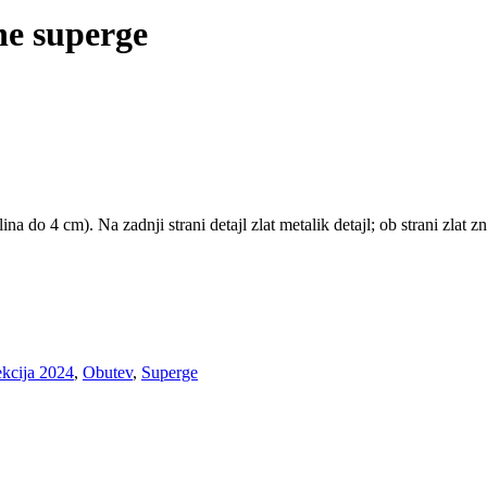
ne superge
 do 4 cm). Na zadnji strani detajl zlat metalik detajl; ob strani zlat zn
kcija 2024
,
Obutev
,
Superge