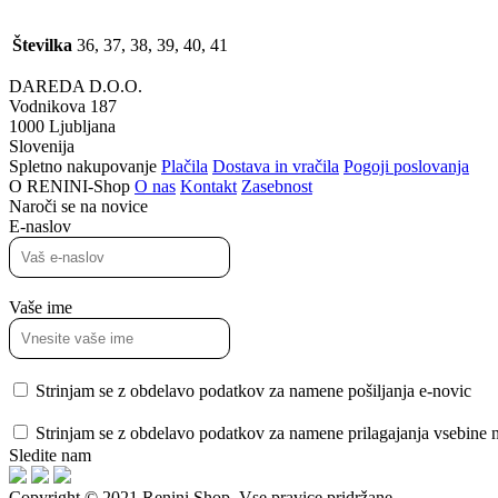
Številka
36, 37, 38, 39, 40, 41
DAREDA D.O.O.
Vodnikova 187
1000 Ljubljana
Slovenija
Spletno nakupovanje
Plačila
Dostava in vračila
Pogoji poslovanja
O RENINI-Shop
O nas
Kontakt
Zasebnost
Naroči se na novice
E-naslov
Vaše ime
Strinjam se z obdelavo podatkov za namene pošiljanja e-novic
Strinjam se z obdelavo podatkov za namene prilagajanja vsebine no
Sledite nam
Copyright © 2021 Renini Shop. Vse pravice pridržane