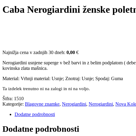
Caba Nerogiardini ženske polet
Najnižja cena v zadnjih 30 dneh:
0,00
€
Nerogiardini usnjene superge v bež barvi in z belim podplatom ( debelina
kovinska zlata mašnica.
Material: Vrhnji material: Usnje; Znotraj: Usnje; Spodaj: Guma
Ta izdelek trenutno ni na zalogi in ni na voljo.
Šifra:
1510
Kategorije:
Blagovne znamke
,
Nerogiardini
,
Nerogiardini
,
Nova Kole
Dodatne podrobnosti
Dodatne podrobnosti