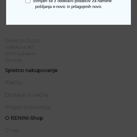
Strinjam se z obdelavo podatkov za namene
pošiljanja e-novic in prilagojenih novic
Številka
36, 37, 38, 39, 40, 41
DAREDA D.O.O.
Vodnikova 187
1000 Ljubljana
Slovenija
Spletno nakupovanje
Plačila
Dostava in vračila
Pogoji poslovanja
O RENINI-Shop
O nas