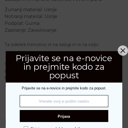
Zunanji material: Usnje
Notranji material: Usnje
Podplat: Guma
Zapiranje: Zavezovanje
Ta izdelek trenutno ni na zalogi in ni na voljo.
Prijavite se na e-novice
in prejmite kodo za
Šifra:
4162
Kategorije:
Blagovne znamke
,
Nerogiardini
,
popust
Nerogiardini
,
Obutev
,
Superge
,
Zimska kolekcija
2025
Prijavite se na e-novice in prejmite kodo za popust.
Dodatne podrobnosti
Prijava
Dodatne podrobnosti