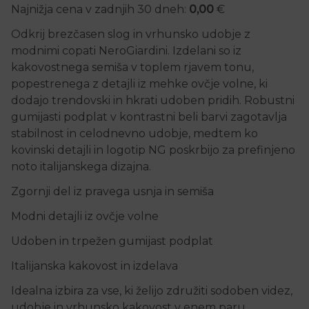
Najnižja cena v zadnjih 30 dneh:
0,00
€
Odkrij brezčasen slog in vrhunsko udobje z
modnimi copati NeroGiardini. Izdelani so iz
kakovostnega semiša v toplem rjavem tonu,
popestrenega z detajli iz mehke ovčje volne, ki
dodajo trendovski in hkrati udoben pridih. Robustni
gumijasti podplat v kontrastni beli barvi zagotavlja
stabilnost in celodnevno udobje, medtem ko
kovinski detajli in logotip NG poskrbijo za prefinjeno
noto italijanskega dizajna.
Zgornji del iz pravega usnja in semiša
Modni detajli iz ovčje volne
Udoben in trpežen gumijast podplat
Italijanska kakovost in izdelava
Idealna izbira za vse, ki želijo združiti sodoben videz,
udobje in vrhunsko kakovost v enem paru.