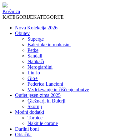
Košarica
KATEGORIJE
KATEGORIJE
Nova Kolekcija 2026
Obutev
Superge
Balerinke in mokasini
Petke
Sandali
Natikači
Nerogiardini
Liu Jo
Gio+
Federica Lancioni
Vzdrževanje in čiščenje obutve
Outlet jesen-zima 2025
Gležnarji in Bulerji
Škornji
Modni dodatki
Torbice
Nakit le corone
Darilni boni
Oblačila