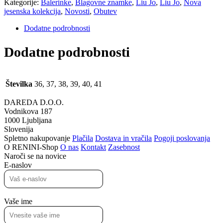
Kategorije:
Balerinke
,
Blagovne znamke
,
Liu Jo
,
Liu Jo
,
Nova
jesenska kolekcija
,
Novosti
,
Obutev
Dodatne podrobnosti
Dodatne podrobnosti
Številka
36, 37, 38, 39, 40, 41
DAREDA D.O.O.
Vodnikova 187
1000 Ljubljana
Slovenija
Spletno nakupovanje
Plačila
Dostava in vračila
Pogoji poslovanja
O RENINI-Shop
O nas
Kontakt
Zasebnost
Naroči se na novice
E-naslov
Vaše ime