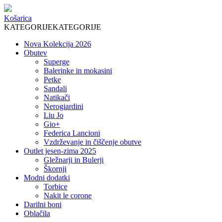
Košarica
KATEGORIJE
KATEGORIJE
Nova Kolekcija 2026
Obutev
Superge
Balerinke in mokasini
Petke
Sandali
Natikači
Nerogiardini
Liu Jo
Gio+
Federica Lancioni
Vzdrževanje in čiščenje obutve
Outlet jesen-zima 2025
Gležnarji in Bulerji
Škornji
Modni dodatki
Torbice
Nakit le corone
Darilni boni
Oblačila