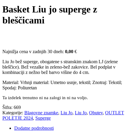
Basket Liu jo superge z
bleščicami
Najnižja cena v zadnjih 30 dneh:
0,00
€
Liu Jo bež superge, obogatene s stranskim znakom LJ (zelene
bleščice). Bež vezalke in zeleno-bež zakovice. Bel podplat v
kombinaciji z nežno bež barvo višine do 4 cm.
Material: Vrhnji material: Umetno usnje, tekstil; Znotraj: Tekstil;
Spodaj: Poliuretan
Ta izdelek trenutno ni na zalogi in ni na voljo.
Šifra:
669
Kategorije:
Blagovne znamke
,
Liu Jo
,
Liu Jo
,
Obutev
,
OUTLET
POLETJE 2024
,
Superge
Dodatne podrobnosti