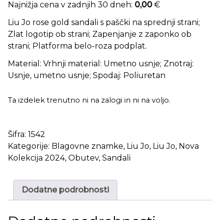
Najnižja cena v zadnjih 30 dneh:
0,00
€
Liu Jo rose gold sandali s paščki na sprednji strani;
Zlat logotip ob strani; Zapenjanje z zaponko ob
strani; Platforma belo-roza podplat.
Material: Vrhnji material: Umetno usnje; Znotraj:
Usnje, umetno usnje; Spodaj: Poliuretan
Ta izdelek trenutno ni na zalogi in ni na voljo.
Šifra:
1542
Kategorije:
Blagovne znamke
,
Liu Jo
,
Liu Jo
,
Nova
Kolekcija 2024
,
Obutev
,
Sandali
Dodatne podrobnosti