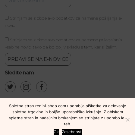
Strinjam se z obdelavo podatkov za namene pošiljanja e-
novic
Strinjam se z obdelavo podatkov za namene prilagajanja
vsebine novic, tako da bo bolj v skladu s tem, kar si želim.
PRIJAVI SE NA E-NOVICE
Sledite nam
Spletna stran renini-shop.com uporablja piškotke za delovanje
spletne trgovine in boljšo uporabniško izkušnjo. Z obiskom
spletne stran in nadaljnim brskanjem se strinjate z uporabo le-
teh.
Ok
Zasebnost
Copyright © 2021 Renini Shop. Vse pravice pridržane