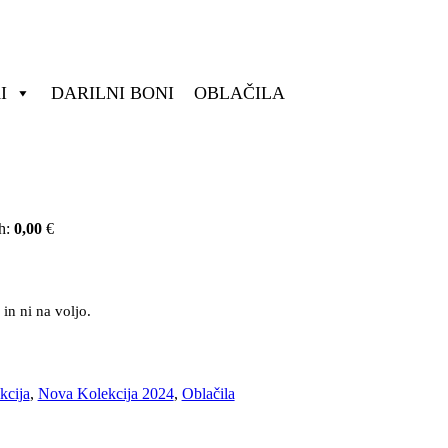
I
DARILNI BONI
OBLAČILA
eh:
0,00
€
 in ni na voljo.
kcija
,
Nova Kolekcija 2024
,
Oblačila