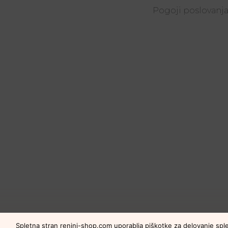
Pogoji poslovanj
Spletna stran renini-shop.com uporablja piškotke za delovanje sple