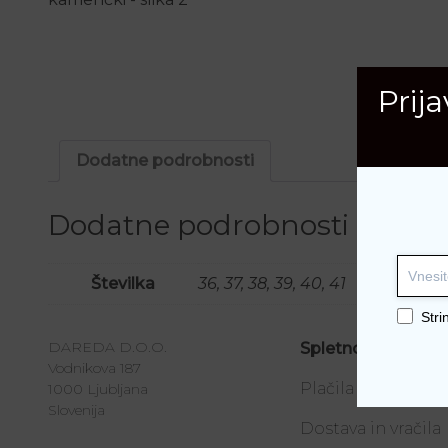
Prij
Dodatne podrobnosti
Dodatne podrobnosti
Številka
36, 37, 38, 39, 40, 41
Stri
DAREDA D.O.O.
Spletno nakupova
Vodnikova 187
Plačila
1000 Ljubljana
Slovenija
Dostava in vračila