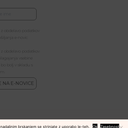
 z obdelavo podatkov
iljanja e-novic
 z obdelavo podatkov
lagajanja vsebine
 bo bolj v skladu s
im.
E NA E-NOVICE
 nadaljnim brskanjem se strinjate z uporabo le-teh.
Ok
Zasebnost