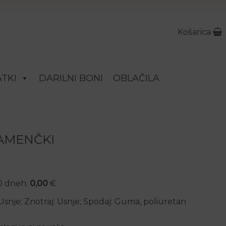
Košarica
TKI
DARILNI BONI
OBLAČILA
KAMENČKI
30 dneh:
0,00
€
: Usnje; Znotraj: Usnje; Spodaj: Guma, poliuretan