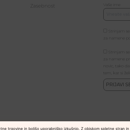
Vaše ime
a
Zasebnost
Strinjam se
za namene poš
Strinjam se
za namene pri
novic, tako da
tem, kar si žel
PRIJAVI S
tne trgovine in boljšo uporabniško izkušnjo. Z obiskom spletne stran in