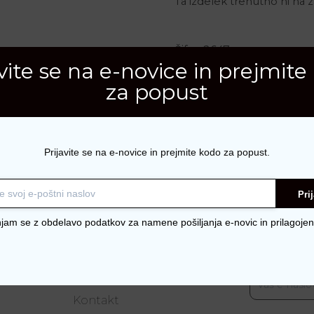
Ta izdelek trenutno ni na za
Šifra:
2647
avite se na e-novice in prejmite
Kategorije:
Obutev
,
Pole
za popust
Prijavite se na e-novice in prejmite kodo za popust.
Pri
njam se z obdelavo podatkov za namene pošiljanja e-novic in prilagojen
nje
O RENINI-Shop
Naroči se n
E-naslov
O nas
Kontakt