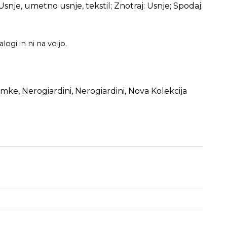
 Usnje, umetno usnje, tekstil; Znotraj: Usnje; Spodaj:
logi in ni na voljo.
amke
,
Nerogiardini
,
Nerogiardini
,
Nova Kolekcija