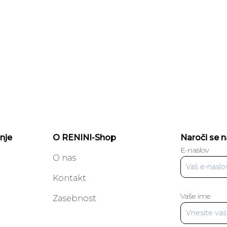
nje
O RENINI-Shop
Naroči se n
E-naslov
O nas
Kontakt
Vaše ime
a
Zasebnost