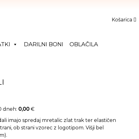
Košarica
TKI
DARILNI BONI
OBLAČILA
I
30 dneh:
0,00
€
li imajo spredaj mretalic zlat trak ter elastičen
trani, ob strani vzorec z logotipom. Višji bel
m).