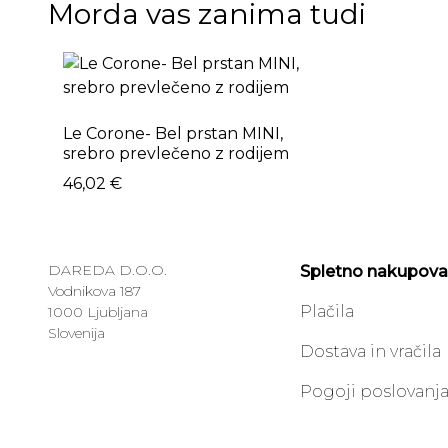
Morda vas zanima tudi
Le Corone- Bel prstan MINI,
srebro prevlečeno z rodijem
46,02
€
DAREDA D.O.O.
Spletno nakupova
Vodnikova 187
Plačila
1000 Ljubljana
Slovenija
Dostava in vračila
Pogoji poslovanj