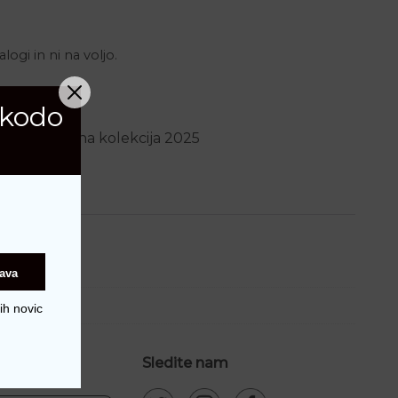
logi in ni na voljo.
 kodo
utev
,
Poletna kolekcija 2025
java
ih novic
a novice
Sledite nam