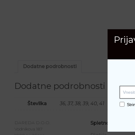
Prij
Dodatne podrobnosti
Dodatne podrobnosti
Številka
36, 37, 38, 39, 40, 41
Stri
DAREDA D.O.O.
Spletno nakupova
Vodnikova 187