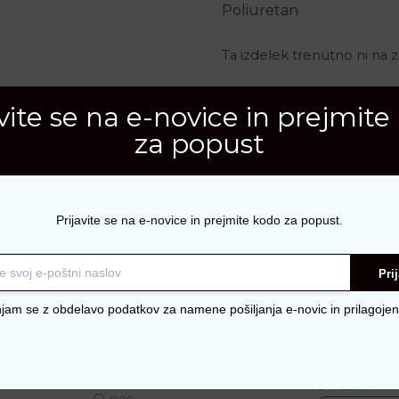
Poliuretan
Ta izdelek trenutno ni na za
avite se na e-novice in prejmite
Šifra:
2835
za popust
Kategorije:
Balerinke
,
Ob
Prijavite se na e-novice in prejmite kodo za popust.
Pri
njam se z obdelavo podatkov za namene pošiljanja e-novic in prilagojen
nje
O RENINI-Shop
Naroči se n
E-naslov