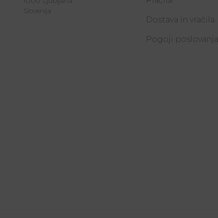
Plačila
1000 Ljubljana
Slovenija
Dostava in vračila
Pogoji poslovanj