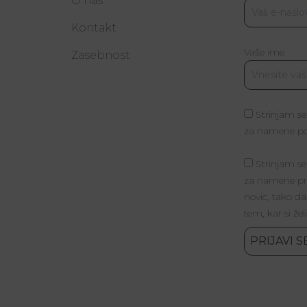
O nas
Kontakt
Vaše ime
a
Zasebnost
Strinjam se
za namene poš
Strinjam se
za namene pri
novic, tako da
tem, kar si žel
PRIJAVI S