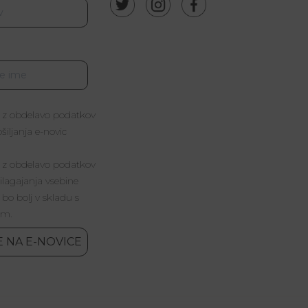
 z obdelavo podatkov
iljanja e-novic
 z obdelavo podatkov
lagajanja vsebine
 bo bolj v skladu s
im.
E NA E-NOVICE