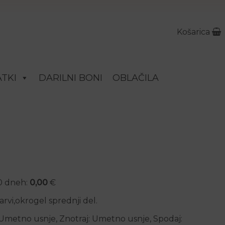
Košarica
TKI
DARILNI BONI
OBLAČILA
30 dneh:
0,00
€
rvi,okrogel sprednji del.
: Umetno usnje, Znotraj: Umetno usnje, Spodaj: